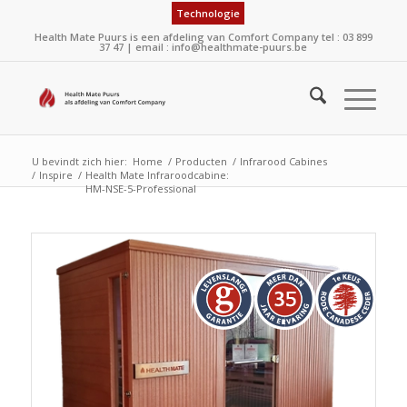
Technologie
Health Mate Puurs is een afdeling van Comfort Company
tel : 03 899
37 47
| email :
info@healthmate-puurs.be
U bevindt zich hier:
Home
/
Producten
/
Infrarood Cabines
/
Inspire
/
Health Mate Infraroodcabine:
HM-NSE-5-Professional