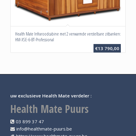
Health Mate Infraroodcabine met 2 verwarmde verstelbare zitbanken:
HM-XSE-6-BT-Professional
€
13 790,00
uw exclusieve Health Mate verdeler :
Health Mate Puurs
03 899 37 47
info@healthmate-puurs.be
https://www.healthmate-puurs.be