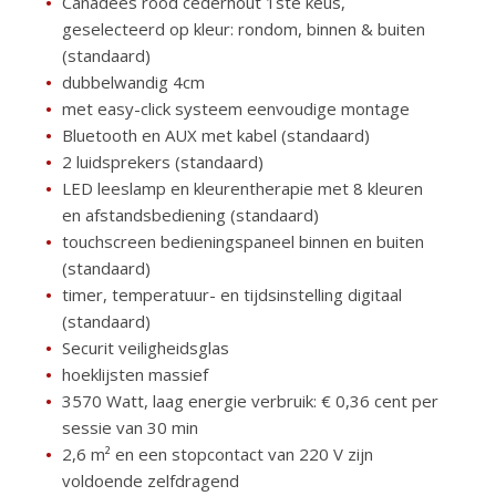
Canadees rood cederhout 1ste keus,
geselecteerd op kleur: rondom, binnen & buiten
(standaard)
dubbelwandig 4cm
met easy-click systeem eenvoudige montage
Bluetooth en AUX met kabel (standaard)
2 luidsprekers (standaard)
LED leeslamp en kleurentherapie met 8 kleuren
en afstandsbediening (standaard)
touchscreen bedieningspaneel binnen en buiten
(standaard)
timer, temperatuur- en tijdsinstelling digitaal
(standaard)
Securit veiligheidsglas
hoeklijsten massief
3570 Watt, laag energie verbruik: € 0,36 cent per
sessie van 30 min
2,6 m² en een stopcontact van 220 V zijn
voldoende zelfdragend