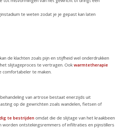
rose tot misvormingen van het gewricht of dringt een
ginstadium te weten zodat je je gepast kan laten
an de klachten zoals pijn en stijfheid wel onderdrukken
et slijtageproces te vertragen. Ook
warmtetherapie
e comfortabeler te maken.
behandeling van artrose bestaat enerzijds uit
asting op de gewrichten zoals wandelen, fietsen of
dig te bestrijden
omdat die de slijtage van het kraakbeen
n worden ontstekingsremmers of infiltraties en pijnstillers