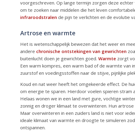
voorgeschreven. Op lange termijn zorgen deze echter 
om te zoeken naar middelen die het leven comfortabel
infraroodstralen
de pijn te verlichten en de evolutie v
Artrose en warmte
Het is wetenschappelijk bewezen dat het weer en me
andere
chronische ontstekingen van gewrichten
zoal
buitenlucht doen je gewrichten goed.
Warmte
zorgt v
Een warm kompres, een warm bad of de warmte van inf
zuurstof en voedingsstoffen naar de stijve, pijnlijke plek
Koud en nat weer heeft het omgekeerde effect. De huid 
om energie te sparen. Hierdoor voelen spieren stram a
Helaas wonen we in een land met gure, vochtige wint
zonnig en droger klimaat te overwinteren. Hun artrose 
Maar overwinteren in een zuiders land is niet voor ied
ideale klimaat van warmte en droogte te simuleren zod
ontspannen.