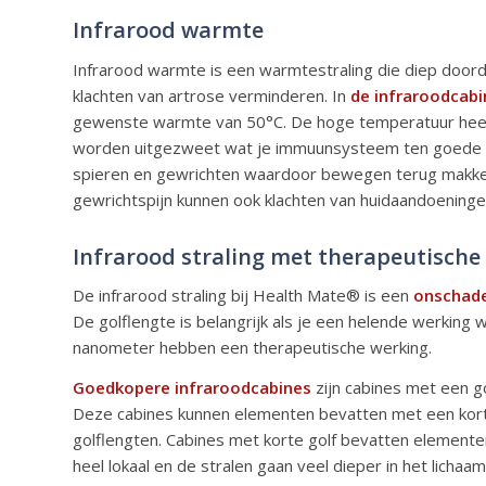
Infrarood warmte
Infrarood warmte is een warmtestraling die diep doord
klachten van artrose verminderen. In
de infraroodcab
gewenste warmte van 50°C. De hoge temperatuur heeft
worden uitgezweet wat je immuunsysteem ten goede k
spieren en gewrichten waardoor bewegen terug makkelij
gewrichtspijn kunnen ook klachten van huidaandoening
Infrarood straling met therapeutische
De infrarood straling bij
Health Mate®
is een
onschadel
De golflengte is belangrijk als je een helende werking
nanometer hebben een therapeutische werking.
Goedkopere infraroodcabines
zijn cabines met een g
Deze cabines kunnen elementen bevatten met een korte
golflengten. Cabines met korte golf bevatten elemente
heel lokaal en de stralen gaan veel dieper in het licha