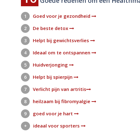
Goede redenen om een Healthma
Goed voor je gezondheid
1
De beste detox
2
Helpt bij gewichtsverlies
3
Ideaal om te ontspannen
4
Huidverjonging
5
Helpt bij spierpijn
6
Verlicht pijn van artritis
7
heilzaam bij fibromyalgie
8
goed voor je hart
9
ideaal voor sporters
+