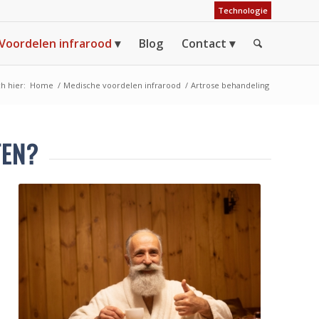
Technologie
Voordelen infrarood
Blog
Contact
h hier:
Home
/
Medische voordelen infrarood
/
Artrose behandeling
TEN?