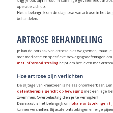
krijg je ook pijn in rust. In sommige gevallen leidt art
operatie zich op.
Het is belangrijk om de diagnose van artrose in het be
behandelen.
ARTROSE BEHANDELING
Je kan de oorzaak van artrose niet wegnemen, maar je k
met medicatie en specifieke bewegingsoefeningen om h
met infrarood straling
helpt om het leven met artros
Hoe artrose pijn verlichten
De slijtage van kraakbeen is helaas onomkeerbaar. Een 
oefentherapie gericht op beweging
met een lage bel
zwemmen. Overbelasting dien je te vermijden!
Daarnaast is het belangrijk om
lokale ontstekingen tij
kunnen versnellen. Bij acute ontstekingen en erge pijne