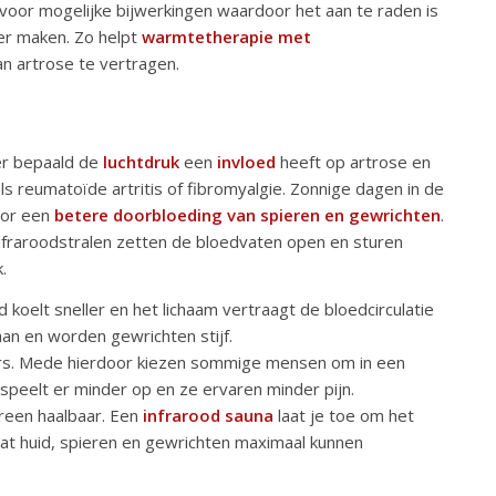
voor mogelijke bijwerkingen waardoor het aan te raden is
er maken. Zo helpt
warmtetherapie met
an artrose te vertragen.
er bepaald de
luchtdruk
een
invloed
heeft op artrose en
s reumatoïde artritis of fibromyalgie. Zonnige dagen in de
oor een
betere doorbloeding van spieren en gewrichten
.
raroodstralen zetten de bloedvaten open en sturen
.
koelt sneller en het lichaam vertraagt de bloedcirculatie
an en worden gewrichten stijf.
ers. Mede hierdoor kiezen sommige mensen om in een
speelt er minder op en ze ervaren minder pijn.
ereen haalbaar. Een
infrarood sauna
laat je toe om het
at huid, spieren en gewrichten maximaal kunnen