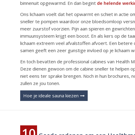
binnenuit opgewarmd. En dan begint
de helende werki
Ons lichaam voelt dat het opwarmt en schiet in actie o
sneller te pompen waardoor onze bloedsomloop versnelt
meer zuurstof voorzien. Pijn aan spieren en gewrichten
immuunsysteem krijgt een boost. En als kers op de taar
lichaam extreem veel afvalstoffen afvoert. Een betere d
samen geeft een zeer gunstige invloed op je lichaam 
En toch bevatten de professional cabines van Health M
Deze dienen gewoon om de cabine sneller te helpen opwa
niet eens ter sprake brengen. Noch in hun brochures, 
zullen ze jou tonen.
Hoe je ideale sauna kiezen
10