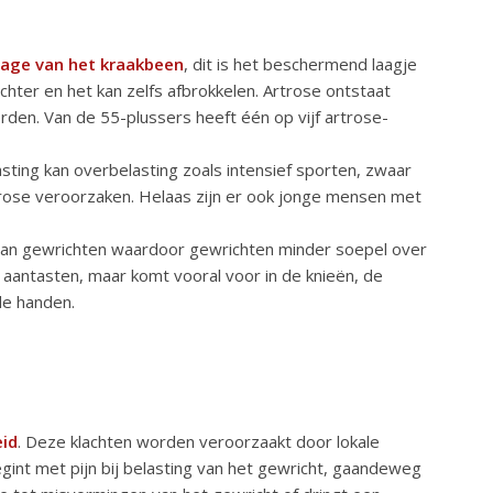
jtage van het kraakbeen
, dit is het beschermend laagje
hter en het kan zelfs afbrokkelen. Artrose ontstaat
rden. Van de 55-plussers heeft één op vijf artrose-
asting kan overbelasting zoals intensief sporten, zwaar
rtrose veroorzaken. Helaas zijn er ook jonge mensen met
an gewrichten waardoor gewrichten minder soepel over
m aantasten, maar komt vooral voor in de knieën, de
de handen.
eid
. Deze klachten worden veroorzaakt door lokale
egint met pijn bij belasting van het gewricht, gaandeweg