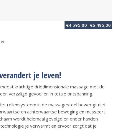
€
4 595,00
€
6 495,00
gen
erandert je leven!
meest krachtige driedimensionale massage met de
een verzaligd gevoel en in totale ontspanning.
. Het rollensysteem in de massagestoel beweegt niet
 voorwaartse en achterwaartse beweging en masseert
e lichaam wordt helemaal gevolgd en onder handen
technologie je verwarmt en ervoor zorgt dat je