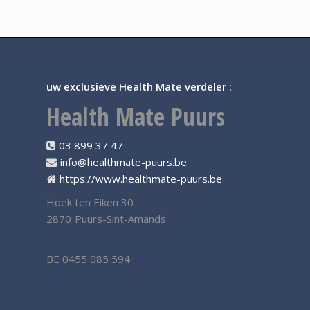
was:
is:
€8
€6
495,00.
895,00.
uw exclusieve Health Mate verdeler :
Health Mate Puurs
03 899 37 47
info@healthmate-puurs.be
https://www.healthmate-puurs.be
Hoek ten Eiken 30
2870
Puurs-Sint-Amands
BE 0455 085 594