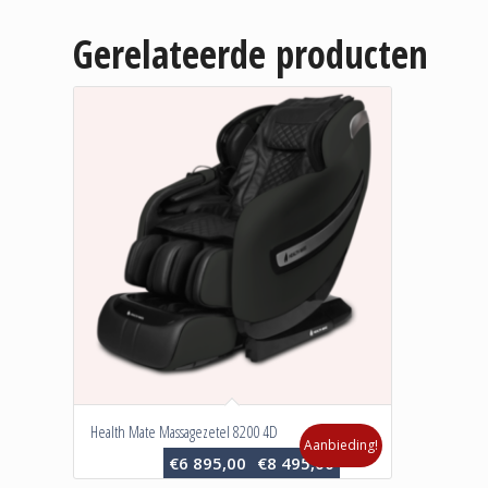
Gerelateerde producten
Health Mate Massagezetel 8200 4D
Aanbieding!
Oorspronkelijke
Huidige
€
6 895,00
€
8 495,00
prijs
prijs