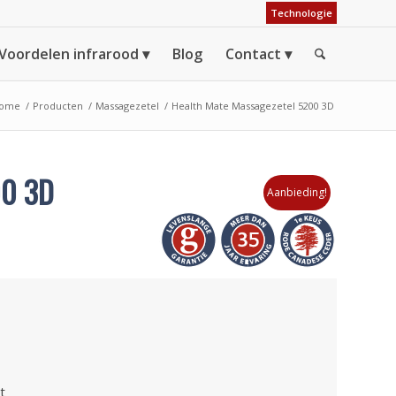
Technologie
Voordelen infrarood
Blog
Contact
ome
/
Producten
/
Massagezetel
/
Health Mate Massagezetel 5200 3D
00 3D
Aanbieding!
t