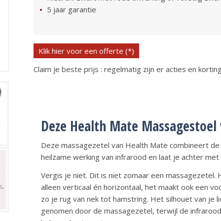
5 jaar garantie
Oorspronkelijke
Huidige
Klik hier voor een offerte (*)
prijs
prijs
was:
is:
Claim je beste prijs : regelmatig zijn er acties en kortin
€6
€4
495,00.
595,00.
Deze Health Mate Massagestoel v
Deze massagezetel van Health Mate combineert de 
heilzame werking van infrarood en laat je achter met 
Vergis je niet. Dit is niet zomaar een massagezetel
alleen verticaal én horizontaal, het maakt ook een
zo je rug van nek tot hamstring. Het silhouet van j
genomen door de massagezetel, terwijl de infrarood