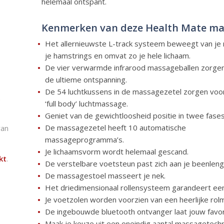
helemaal ontspant.
Kenmerken van deze Health Mate ma
Het allernieuwste L-track systeem beweegt van je 
je hamstrings en omvat zo je hele lichaam.
De vier verwarmde infrarood massageballen zorge
de ultieme ontspanning.
De 54 luchtkussens in de massagezetel zorgen voo
n
‘full body’ luchtmassage.
Geniet van de gewichtloosheid positie in twee fases
De massagezetel heeft 10 automatische
van
massageprogramma’s.
Je lichaamsvorm wordt helemaal gescand.
kt
.
De verstelbare voetsteun past zich aan je beenleng
De massagestoel masseert je nek.
Het driedimensionaal rollensysteem garandeert ee
Je voetzolen worden voorzien van een heerlijke ro
De ingebouwde bluetooth ontvanger laat jouw favor
Maak je keuze uit een oneindig aantal massagetechn