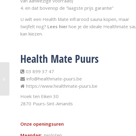
van aanwezige voorraad)
4. en dat bovenop de “laagste prijs garantie”
U wilt een Health Mate infrarood sauna kopen, maar
twijfelt nog?
Lees hier
hoe je de ideale Healthmate sa
kan kiezen.
Health Mate Puurs
03 899 37 47
Health Mate
info@healthmate-puurs.be
Infraroodcabine: HM-
CSE-5-BT-Professional
https://www.healthmate-puurs.be
Hoek ten Eiken 30
2870
Puurs-Sint-Amands
Onze openingsuren
Maandag:
gesloten